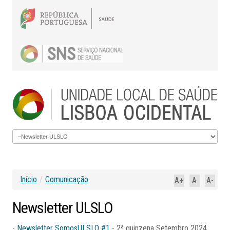
Início
/
Comunicação
A+
A
A-
Newsletter
ULSLO
-
Newsletter SomosULSLO #1
- 2ª quinzena Setembro 2024