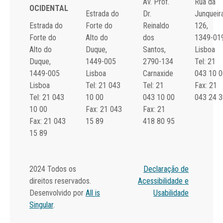
Av. Prof.
Rua da
OCIDENTAL
Estrada do
Dr.
Junqueira
Estrada do
Forte do
Reinaldo
126,
Forte do
Alto do
dos
1349-01
Alto do
Duque,
Santos,
Lisboa
Duque,
1449-005
2790-134
Tel: 21
1449-005
Lisboa
Carnaxide
043 10 0
Lisboa
Tel: 21 043
Tel: 21
Fax: 21
Tel: 21 043
10 00
043 10 00
043 24 3
10 00
Fax: 21 043
Fax: 21
Fax: 21 043
15 89
418 80 95
15 89
2024 Todos os
Declaração de
direitos reservados.
Acessibilidade e
Desenvolvido por
All is
Usabilidade
Singular
.