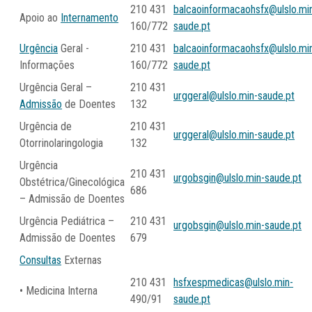
210 431
balcaoinformacaohsfx@ulslo.mi
Apoio ao
Internamento
160/772
saude.pt
Urgência
Geral -
210 431
balcaoinformacaohsfx@ulslo.mi
Informações
160/772
saude.pt
Urgência Geral –
210 431
urggeral@ulslo.min-saude.pt
Admissão
de Doentes
132
Urgência de
210 431
urggeral@ulslo.min-saude.pt
Otorrinolaringologia
132
Urgência
210 431
urgobsgin@ulslo.min-saude.pt
Obstétrica/Ginecológica
686
– Admissão de Doentes
Urgência Pediátrica –
210 431
urgobsgin@ulslo.min-saude.pt
Admissão de Doentes
679
Consultas
Externas
210 431
hsfxespmedicas@ulslo.min-
• Medicina Interna
490/91
saude.pt