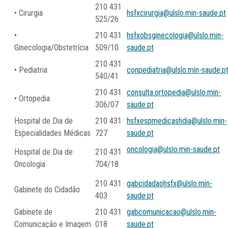
210 431
• Cirurgia
hsfxcirurgia@ulslo.min-saude.pt
525/26
•
210 431
hsfxobsginecologia@ulslo.min-
Ginecologia/Obstetrícia
509/10
saude.pt
210 431
• Pediatria
conpediatria@ulslo.min-saude.p
540/41
210 431
consulta.ortopedia@ulslo.min-
• Ortopedia
306/07
saude.pt
Hospital de Dia de
210 431
hsfxespmedicashdia@ulslo.min-
Especialidades Médicas
727
saude.pt
oncologia@ulslo.min-saude.pt
Hospital de Dia de
210 431
Oncologia
704/18
210 431
gabcidadaohsfx@ulslo.min-
Gabinete do Cidadão
403
saude.pt
Gabinete de
210 431
gabcomunicacao@ulslo.min-
Comunicação e Imagem
018
saude.pt