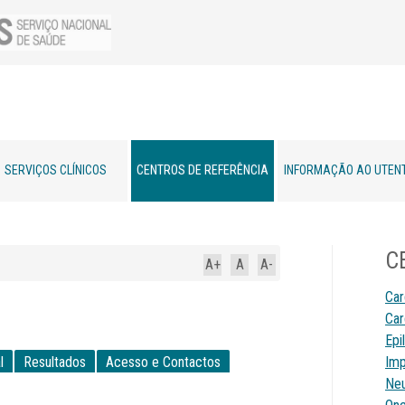
SERVIÇOS CLÍNICOS
CENTROS DE REFERÊNCIA
INFORMAÇÃO AO UTEN
C
A+
A
A-
Car
Car
Epi
l
Resultados
Acesso e Contactos
Imp
Neu