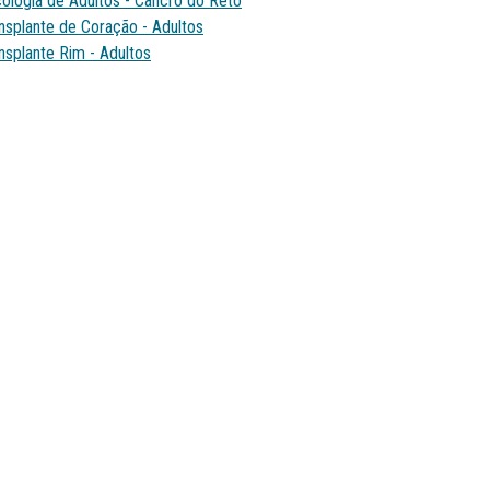
ologia de Adultos - Cancro do Reto
nsplante de Coração - Adultos
nsplante Rim - Adultos