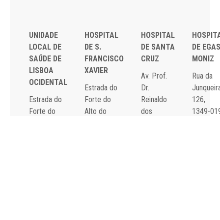
UNIDADE
HOSPITAL
HOSPITAL
HOSPIT
LOCAL DE
DE S.
DE SANTA
DE EGA
SAÚDE DE
FRANCISCO
CRUZ
MONIZ
LISBOA
XAVIER
Av. Prof.
Rua da
OCIDENTAL
Estrada do
Dr.
Junqueira
Estrada do
Forte do
Reinaldo
126,
Forte do
Alto do
dos
1349-01
Alto do
Duque,
Santos,
Lisboa
Duque,
1449-005
2790-134
Tel: 21
1449-005
Lisboa
Carnaxide
043 10 0
Lisboa
Tel: 21 043
Tel: 21
Fax: 21
Tel: 21 043
10 00
043 10 00
043 24 3
10 00
Fax: 21 043
Fax: 21
Fax: 21 043
15 89
418 80 95
15 89