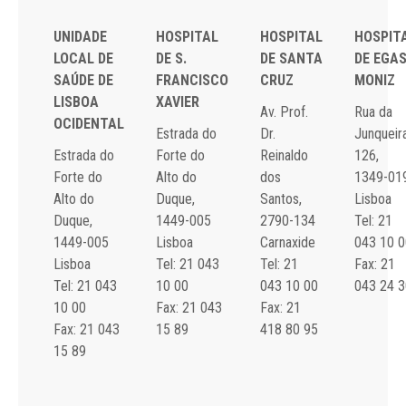
UNIDADE
HOSPITAL
HOSPITAL
HOSPIT
LOCAL DE
DE S.
DE SANTA
DE EGA
SAÚDE DE
FRANCISCO
CRUZ
MONIZ
LISBOA
XAVIER
Av. Prof.
Rua da
OCIDENTAL
Estrada do
Dr.
Junqueira
Estrada do
Forte do
Reinaldo
126,
Forte do
Alto do
dos
1349-01
Alto do
Duque,
Santos,
Lisboa
Duque,
1449-005
2790-134
Tel: 21
1449-005
Lisboa
Carnaxide
043 10 0
Lisboa
Tel: 21 043
Tel: 21
Fax: 21
Tel: 21 043
10 00
043 10 00
043 24 3
10 00
Fax: 21 043
Fax: 21
Fax: 21 043
15 89
418 80 95
15 89