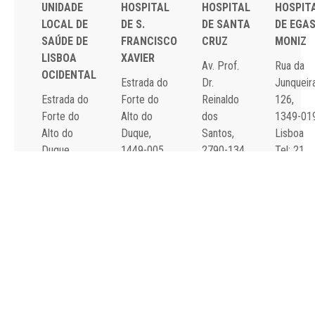
UNIDADE
HOSPITAL
HOSPITAL
HOSPIT
LOCAL DE
DE S.
DE SANTA
DE EGA
SAÚDE DE
FRANCISCO
CRUZ
MONIZ
LISBOA
XAVIER
Av. Prof.
Rua da
OCIDENTAL
Estrada do
Dr.
Junqueira
Estrada do
Forte do
Reinaldo
126,
Forte do
Alto do
dos
1349-01
Alto do
Duque,
Santos,
Lisboa
Duque,
1449-005
2790-134
Tel: 21
1449-005
Lisboa
Carnaxide
043 10 0
Lisboa
Tel: 21 043
Tel: 21
Fax: 21
Tel: 21 043
10 00
043 10 00
043 24 3
10 00
Fax: 21 043
Fax: 21
Fax: 21 043
15 89
418 80 95
15 89
2024 Todos os
Declaração de