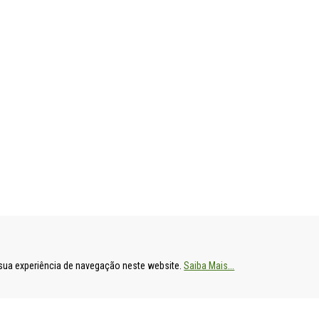
ENTAL
HOSPITAL DE S. FRANCISCO XAVIER
HOSPITAL DE
a sua experiência de navegação neste website.
Saiba Mais...
Estrada do Forte do Alto do Duque,
Av. Prof. Dr. R
1449-005 Lisboa
2790-134 Carn