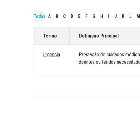
Todas
A
B
C
D
E
F
G
H
I
J
K
L
M
Termo
Definição Principal
Urgência
Prestação de cuidados médicos
doentes ou feridos necessitad