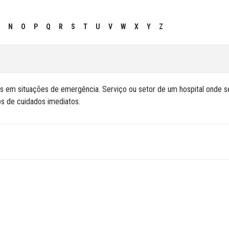
N
O
P
Q
R
S
T
U
V
W
X
Y
Z
 em situações de emergência. Serviço ou setor de um hospital onde s
os de cuidados imediatos.