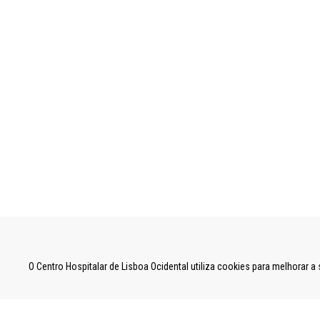
UNIDADE LOCAL DE SAÚDE DE LISBOA OCID
O Centro Hospitalar de Lisboa Ocidental utiliza cookies para melhorar 
Estrada do Forte do Alto do Duque,
1449-005 Lisboa