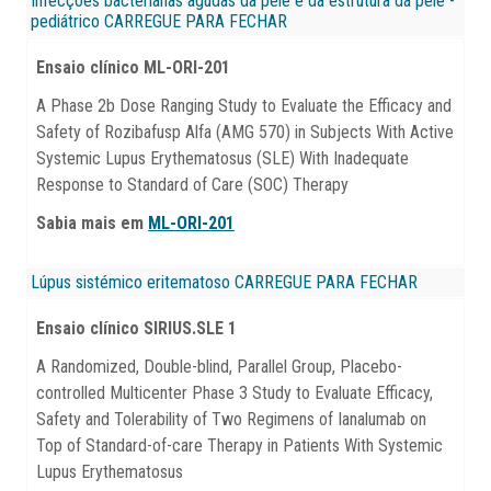
Infecções bacterianas agudas da pele e da estrutura da pele -
pediátrico
CARREGUE PARA FECHAR
Ensaio clínico ML-ORI-201
A Phase 2b Dose Ranging Study to Evaluate the Efficacy and
Safety of Rozibafusp Alfa (AMG 570) in Subjects With Active
Systemic Lupus Erythematosus (SLE) With Inadequate
Response to Standard of Care (SOC) Therapy
Sabia mais em
ML-ORI-201
Lúpus sistémico eritematoso
CARREGUE PARA FECHAR
Ensaio clínico SIRIUS.SLE 1
A Randomized, Double-blind, Parallel Group, Placebo-
controlled Multicenter Phase 3 Study to Evaluate Efficacy,
Safety and Tolerability of Two Regimens of Ianalumab on
Top of Standard-of-care Therapy in Patients With Systemic
Lupus Erythematosus