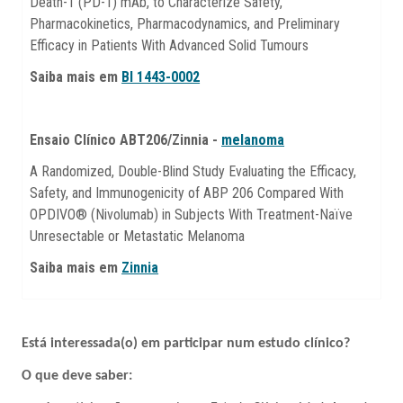
Death-1 (PD-1) mAb, to Characterize Safety,
Pharmacokinetics, Pharmacodynamics, and Preliminary
Efficacy in Patients With Advanced Solid Tumours
Saiba mais em
BI 1443-0002
Ensaio Clínico ABT206/Zinnia -
melanoma
A Randomized, Double-Blind Study Evaluating the Efficacy,
Safety, and Immunogenicity of ABP 206 Compared With
OPDIVO® (Nivolumab) in Subjects With Treatment-Naïve
Unresectable or Metastatic Melanoma
Saiba mais em
Zinnia
Está interessada(o) em participar num estudo clínico?
O que deve saber: