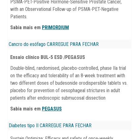
PSMA-PET-Positive Hormone-Sensitive Prostate Cancer,
with an Observational Follow-up of PSMA-PET-Negative
Patients.
Sabia mais em
PRIMORDIUM
Cancro do esófago
CARREGUE PARA FECHAR
Ensaio clínico BUL-5 ESD /PEGASUS
Double-blind, randomised, placebo-controlled, phase IIa trial
on the efficacy and tolerability of an 8-week treatment with
two different doses of budesonide orodispersible tablets vs.
placebo for prevention of oesophageal strictures in adult
patients after endoscopic submucosal dissection
Sabia mais em
PEGASUS
Diabetes tipo II
CARREGUE PARA FECHAR
Sustain Optimize: Efficacy and safety of once-weekly