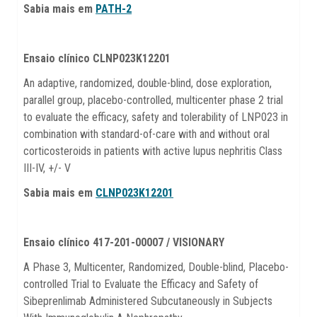
Sabia mais em
PATH-2
Ensaio clínico
CLNP023K12201
An adaptive, randomized, double-blind, dose exploration,
parallel group, placebo-controlled, multicenter phase 2 trial
to evaluate the efficacy, safety and tolerability of LNP023 in
combination with standard-of-care with and without oral
corticosteroids in patients with active lupus nephritis Class
III-IV, +/- V
Sabia mais em
CLNP023K12201
Ensaio clínico 417-201-00007 / VISIONARY
A Phase 3, Multicenter, Randomized, Double-blind, Placebo-
controlled Trial to Evaluate the Efficacy and Safety of
Sibeprenlimab Administered Subcutaneously in Subjects