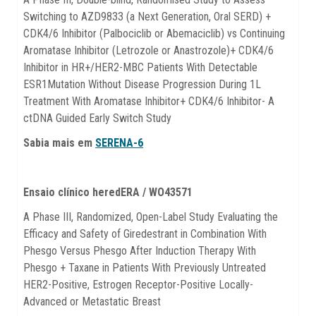
Switching to AZD9833 (a Next Generation, Oral SERD) +
CDK4/6 Inhibitor (Palbociclib or Abemaciclib) vs Continuing
Aromatase Inhibitor (Letrozole or Anastrozole)+ CDK4/6
Inhibitor in HR+/HER2-MBC Patients With Detectable
ESR1Mutation Without Disease Progression During 1L
Treatment With Aromatase Inhibitor+ CDK4/6 Inhibitor- A
ctDNA Guided Early Switch Study
Sabia mais em
SERENA-6
Ensaio clínico
heredERA / WO43571
A Phase III, Randomized, Open-Label Study Evaluating the
Efficacy and Safety of Giredestrant in Combination With
Phesgo Versus Phesgo After Induction Therapy With
Phesgo + Taxane in Patients With Previously Untreated
HER2-Positive, Estrogen Receptor-Positive Locally-
Advanced or Metastatic Breast