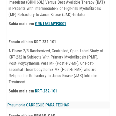
Imetelstat (GRN163L) Versus Best Available Therapy (BAT)
in Patients with Intermediate-2 or High-risk Myelofibrosis
(MF) Refractory to Janus Kinase (JAK)-Inhibitor
Sabia mais em
GRN163LMYF3001
Ensaio clínico KRT-232-101
A Phase 2/3 Randomized, Controlled, Open-Label Study of
KRT-232 in Subjects With Primary Myelofibrosis (PMF),
Post-Polycythemia Vera MF (Post-PV-MF), Or Post-
Essential Thrombocythemia MF (Post-ET-MF) who are
Relapsed or Refractory to Janus Kinase (JAK) Inhibitor
Treatment
Sabia mais em
KRT-232-101
Pneumonia
CARREGUE PARA FECHAR
Ensaio clínico REMAP-CAP