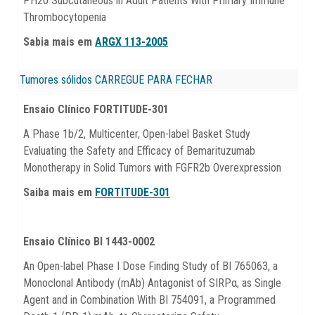
PH20 Subcutaneous in Adult Patients With Primary Immune
Thrombocytopenia
Sabia mais em
ARGX 113-2005
Tumores sólidos
CARREGUE PARA FECHAR
Ensaio Clínico FORTITUDE-301
A Phase 1b/2, Multicenter, Open-label Basket Study
Evaluating the Safety and Efficacy of Bemarituzumab
Monotherapy in Solid Tumors with FGFR2b Overexpression
Saiba mais em
FORTITUDE-301
Ensaio Clínico BI 1443-0002
An Open-label Phase I Dose Finding Study of BI 765063, a
Monoclonal Antibody (mAb) Antagonist of SIRPα, as Single
Agent and in Combination With BI 754091, a Programmed