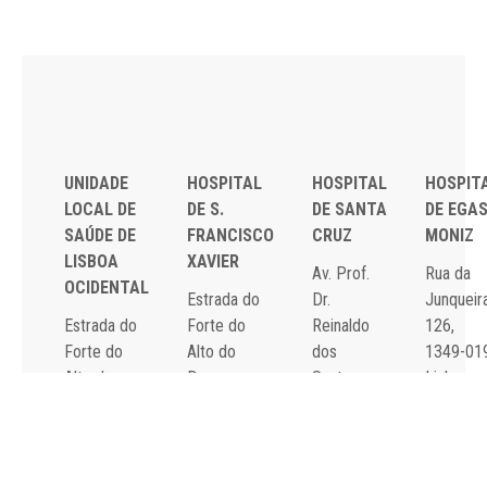
UNIDADE
HOSPITAL
HOSPITAL
HOSPIT
LOCAL DE
DE S.
DE SANTA
DE EGA
SAÚDE DE
FRANCISCO
CRUZ
MONIZ
LISBOA
XAVIER
Av. Prof.
Rua da
OCIDENTAL
Estrada do
Dr.
Junqueira
Estrada do
Forte do
Reinaldo
126,
Forte do
Alto do
dos
1349-01
Alto do
Duque,
Santos,
Lisboa
Duque,
1449-005
2790-134
Tel: 21
1449-005
Lisboa
Carnaxide
043 10 0
Lisboa
Tel: 21 043
Tel: 21
Fax: 21
Tel: 21 043
10 00
043 10 00
043 24 3