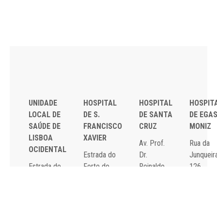
UNIDADE
HOSPITAL
HOSPITAL
HOSPIT
LOCAL DE
DE S.
DE SANTA
DE EGA
SAÚDE DE
FRANCISCO
CRUZ
MONIZ
LISBOA
XAVIER
Av. Prof.
Rua da
OCIDENTAL
Estrada do
Dr.
Junqueira
Estrada do
Forte do
Reinaldo
126,
Forte do
Alto do
dos
1349-01
Alto do
Duque,
Santos,
Lisboa
Duque,
1449-005
2790-134
Tel: 21
1449-005
Lisboa
Carnaxide
043 10 0