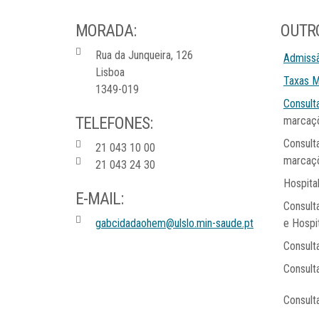
MORADA:
OUTR
Rua da Junqueira, 126
Admiss
Lisboa
Taxas 
1349-019
Consult
TELEFONES:
marcaç
Consult
21 043 10 00
marcaç
21 043 24 30
Hospita
E-MAIL:
Consult
gabcidadaohem@ulslo.min-saude.pt
e Hospi
Consulta
Consult
Consult