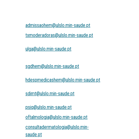
admissaohem@ulslo.min-saude.pt
txmoderadoras@ulslo.min-saude.pt
ulga@ulslo.min-saude.pt
sgdhem@ulslo.min-saude.pt
hdespmedicashem@ulslo.min-saude.pt
sdimt@ulslo.min-saude.pt
psiq@ulslo.min-saude.pt
oftalmologia@ulslo.min-saude.pt
consultadermatologia@ulslo.min-
saude.pt