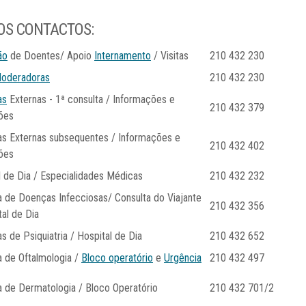
OS CONTACTOS:
ão
de Doentes/ Apoio
Internamento
/ Visitas
210 432 230
Moderadoras
210 432 230
as
Externas - 1ª consulta / Informações e
210 432 379
ões
as Externas subsequentes / Informações e
210 432 402
ões
l de Dia / Especialidades Médicas
210 432 232
a de Doenças Infecciosas/ Consulta do Viajante
210 432 356
tal de Dia
s de Psiquiatria / Hospital de Dia
210 432 652
a de Oftalmologia /
Bloco operatório
e
Urgência
210 432 497
a de Dermatologia / Bloco Operatório
210 432 701/2