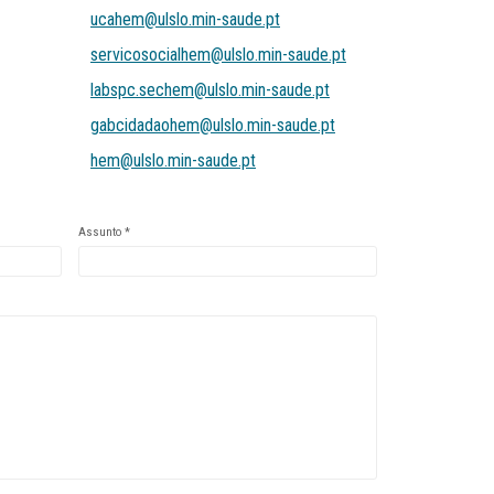
ucahem@ulslo.min-saude.pt
servicosocialhem@ulslo.min-saude.pt
labspc.sechem@ulslo.min-saude.pt
gabcidadaohem@ulslo.min-saude.pt
hem@ulslo.min-saude.pt
Assunto
*