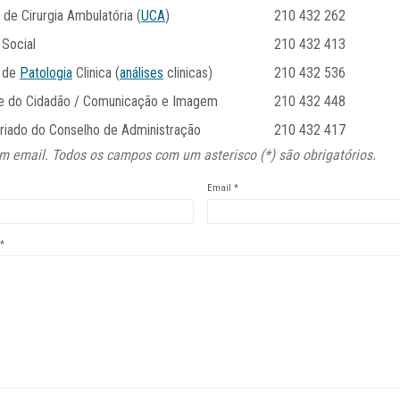
 de Cirurgia Ambulatória (
UCA
)
210 432 262
 Social
210 432 413
o de
Patologia
Clinica (
análises
clinicas)
210 432 536
e do Cidadão / Comunicação e Imagem
210 432 448
riado do Conselho de Administração
210 432 417
m email. Todos os campos com um asterisco (*) são obrigatórios.
Email
*
*