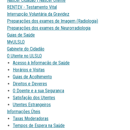
Nascer Cidadão | Nascer Utente
RENTEV - Testamento Vital
Interrupção Voluntária da Gravidez
Preparações dos exames de Imagem (Radiologia)
Preparações dos exames de Neurorradiologia
Guias de Saúde
MyULSLO
Gabinete do Cidadão
O Utente no ULSLO
Acesso à Informação de Saúde
Horários e Visitas
Guias de Acolhimento
Direitos e Deveres
O Doente e a sua Segurança
Satisfação dos Utentes
Utentes Estrangeiros
Informações Úteis
Taxas Moderadoras
Tempos de Espera na Saúde