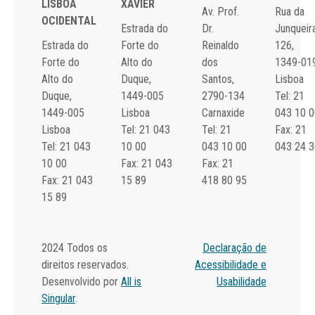
LISBOA
XAVIER
Av. Prof.
Rua da
OCIDENTAL
Estrada do
Dr.
Junqueira
Estrada do
Forte do
Reinaldo
126,
Forte do
Alto do
dos
1349-01
Alto do
Duque,
Santos,
Lisboa
Duque,
1449-005
2790-134
Tel: 21
1449-005
Lisboa
Carnaxide
043 10 0
Lisboa
Tel: 21 043
Tel: 21
Fax: 21
Tel: 21 043
10 00
043 10 00
043 24 3
10 00
Fax: 21 043
Fax: 21
Fax: 21 043
15 89
418 80 95
15 89
2024 Todos os
Declaração de
direitos reservados.
Acessibilidade e
Desenvolvido por
All is
Usabilidade
Singular
.