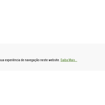
ENTAL
HOSPITAL DE S. FRANCISCO XAVIER
HOSPITAL DE
a sua experiência de navegação neste website.
Saiba Mais...
Estrada do Forte do Alto do Duque,
Av. Prof. Dr. R
1449-005 Lisboa
2790-134 Carn
Tel: 21 043 10 00
Tel: 21 043 10
Fax: 21 043 15 89
Fax: 21 418 80
ido por
All is Singular
.