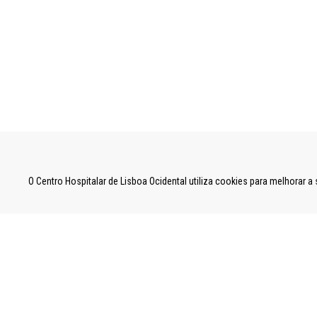
UNIDADE LOCAL DE SAÚDE DE LISBOA OCID
O Centro Hospitalar de Lisboa Ocidental utiliza cookies para melhorar 
Estrada do Forte do Alto do Duque,
1449-005 Lisboa
Tel: 21 043 10 00
Fax: 21 043 15 89
2024 Todos os direitos reservados. Desenvolv