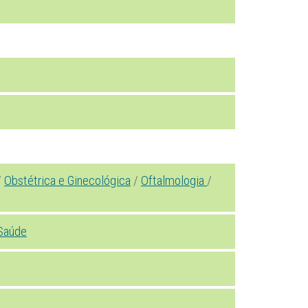
/
Obstétrica e Ginecológica
/
Oftalmologia
/
Saúde