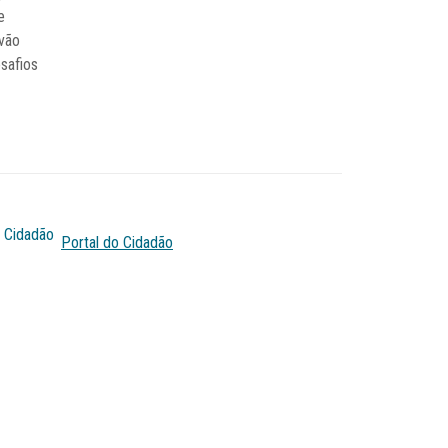
e
 vão
safios
Portal do Cidadão