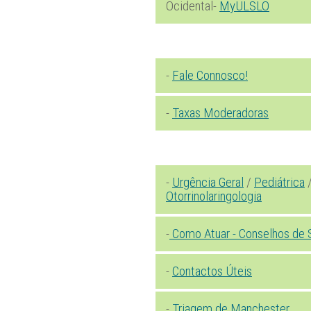
Ocidental-
MyULSLO
-
Fale Connosco!
-
Taxas Moderadoras
-
Urgência Geral
/
Pediátrica
Otorrinolaringologia
-
Como Atuar - Conselhos de 
-
Contactos Úteis
-
Triagem de Manchester