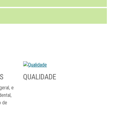
S
QUALIDADE
eral, e
ental,
o de