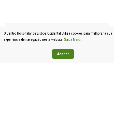
O Centro Hospitalar de Lisboa Ocidental utiliza cookies para melhorar a sua
experiência de navegação neste website.
Saiba Mais...
UNIDADE
HOSPITAL
HOSPITAL
HOSPIT
Aceitar
LOCAL DE
DE S.
DE SANTA
DE EGA
SAÚDE DE
FRANCISCO
CRUZ
MONIZ
LISBOA
XAVIER
Av. Prof.
Rua da
OCIDENTAL
Estrada do
Dr.
Junqueira
Estrada do
Forte do
Reinaldo
126,
Forte do
Alto do
dos
1349-01
Alto do
Duque,
Santos,
Lisboa
Duque,
1449-005
2790-134
Tel: 21
1449-005
Lisboa
Carnaxide
043 10 0