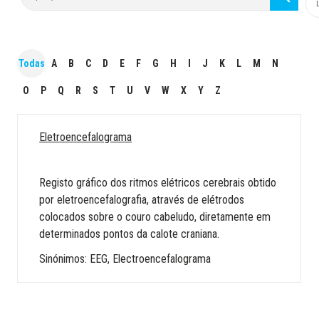
Todas
A
B
C
D
E
F
G
H
I
J
K
L
M
N
O
P
Q
R
S
T
U
V
W
X
Y
Z
Eletroencefalograma
Registo gráfico dos ritmos elétricos cerebrais obtido
por eletroencefalografia, através de elétrodos
colocados sobre o couro cabeludo, diretamente em
determinados pontos da calote craniana.
Sinónimos: EEG, Electroencefalograma