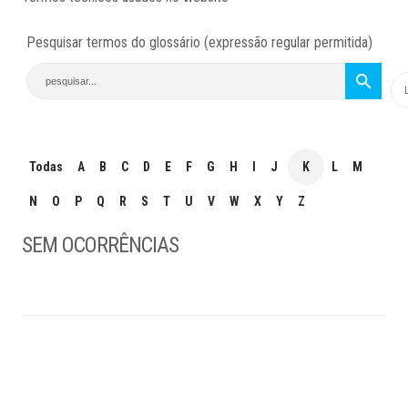
Pesquisar termos do glossário (expressão regular permitida)
Todas
A
B
C
D
E
F
G
H
I
J
K
L
M
N
O
P
Q
R
S
T
U
V
W
X
Y
Z
SEM OCORRÊNCIAS