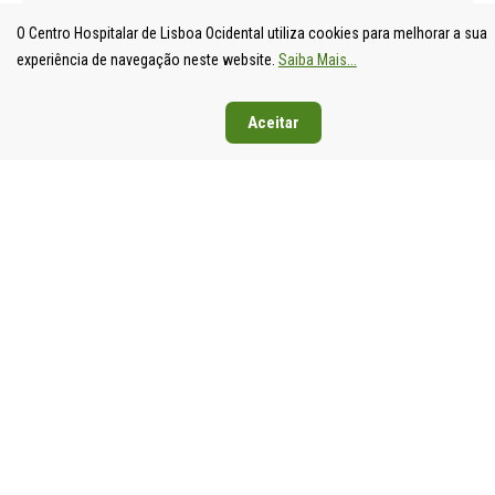
O Centro Hospitalar de Lisboa Ocidental utiliza cookies para melhorar a sua
experiência de navegação neste website.
Saiba Mais...
Aceitar
UNIDADE
HOSPITAL
HOSPITAL
HOSPIT
LOCAL DE
DE S.
DE SANTA
DE EGA
SAÚDE DE
FRANCISCO
CRUZ
MONIZ
LISBOA
XAVIER
Av. Prof.
Rua da
OCIDENTAL
Estrada do
Dr.
Junqueira
Estrada do
Forte do
Reinaldo
126,
Forte do
Alto do
dos
1349-01
Alto do
Duque,
Santos,
Lisboa
Duque,
1449-005
2790-134
Tel: 21
1449-005
Lisboa
Carnaxide
043 10 0
Lisboa
Tel: 21 043
Tel: 21
Fax: 21
Tel: 21 043
10 00
043 10 00
043 24 3
10 00
Fax: 21 043
Fax: 21
Fax: 21 043
15 89
418 80 95