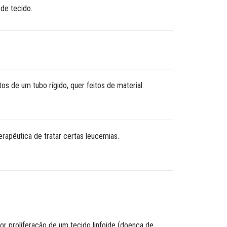
de tecido.
os de um tubo rígido, quer feitos de material
rapêutica de tratar certas leucemias.
or proliferação de um tecido linfoide (doença de