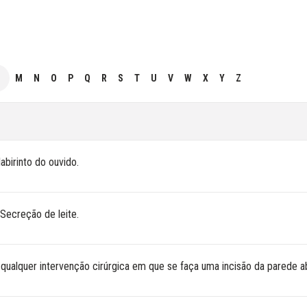
M
N
O
P
Q
R
S
T
U
V
W
X
Y
Z
abirinto do ouvido.
Secreção de leite.
qualquer intervenção cirúrgica em que se faça uma incisão da parede a