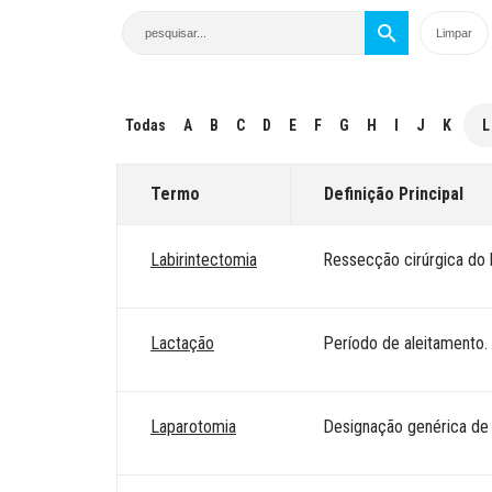
Todas
A
B
C
D
E
F
G
H
I
J
K
L
Termo
Definição Principal
Labirintectomia
Ressecção cirúrgica do l
Lactação
Período de aleitamento. 
Laparotomia
Designação genérica de 