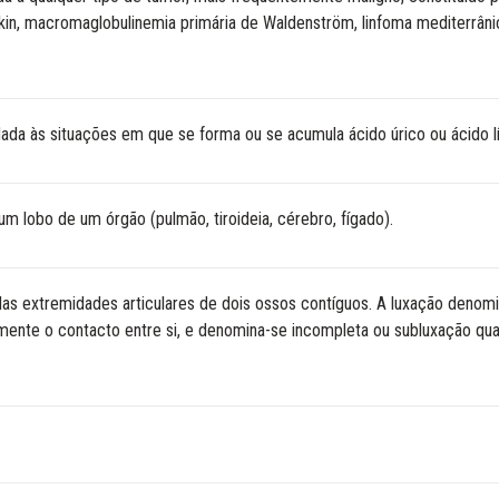
kin, macromaglobulinemia primária de Waldenström, linfoma mediterrân
da às situações em que se forma ou se acumula ácido úrico ou ácido lí
m lobo de um órgão (pulmão, tiroideia, cérebro, fígado).
s extremidades articulares de dois ossos contíguos. A luxação denomi
lmente o contacto entre si, e denomina-se incompleta ou subluxação qu