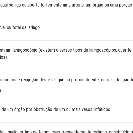
qual se liga ou aperta fortemente uma artéria, um órgão ou uma porção 
al ou total da laringe.
m um laringoscópio (existem diversos tipos de laringoscópios, quer feit
ios).
ucócitos e reinjeção deste sangue no próprio doente, com a intenção te
e
de um órgão por obstrução de um ou mais vasos linfáticos.
a a qualquer tipo de tumor, mais frequentemente maligno, constituído p