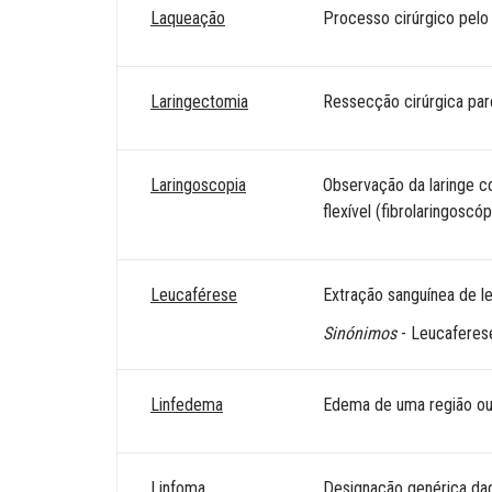
Laqueação
Processo cirúrgico pelo 
Laringectomia
Ressecção cirúrgica parci
Laringoscopia
Observação da laringe co
flexível (fibrolaringoscóp
Leucaférese
Extração sanguínea de le
Sinónimos
- Leucaferes
Linfedema
Edema de uma região ou 
Linfoma
Designação genérica dad