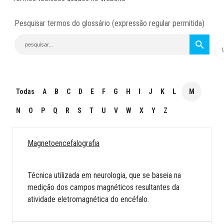
Pesquisar termos do glossário (expressão regular permitida)
Todas
A
B
C
D
E
F
G
H
I
J
K
L
M
N
O
P
Q
R
S
T
U
V
W
X
Y
Z
Magnetoencefalografia
Técnica utilizada em neurologia, que se baseia na
medição dos campos magnéticos resultantes da
atividade eletromagnética do encéfalo.