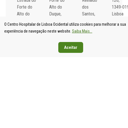
Estrada do
Forte do
Reinaldo
126,
Forte do
Alto do
dos
1349-01
Alto do
Duque,
Santos,
Lisboa
Duque,
1449-005
2790-134
Tel: 21
O Centro Hospitalar de Lisboa Ocidental utiliza cookies para melhorar a sua
1449-005
Lisboa
Carnaxide
043 10 0
experiência de navegação neste website.
Saiba Mais...
Lisboa
Tel: 21 043
Tel: 21
Fax: 21
Tel: 21 043
10 00
043 10 00
043 24 3
Aceitar
10 00
Fax: 21 043
Fax: 21
Fax: 21 043
15 89
418 80 95
15 89
2024 Todos os
Declaração de
direitos reservados.
Acessibilidade e
Desenvolvido por
All is
Usabilidade
Singular
.