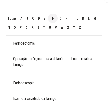
Todas
A
B
C
D
E
F
G
H
I
J
K
L
M
N
O
P
Q
R
S
T
U
V
W
X
Y
Z
Faringectomia
Operação cirúrgica para a ablação total ou parcial da
faringe.
Faringoscopia
Exame à cavidade da faringe.