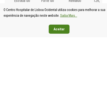
Estrada do
Forte do
Reinaldo
126,
Forte do
Alto do
dos
1349-01
O Centro Hospitalar de Lisboa Ocidental utiliza cookies para melhorar a sua
Alto do
Duque,
Santos,
Lisboa
experiência de navegação neste website.
Saiba Mais...
Duque,
1449-005
2790-134
Tel: 21
1449-005
Lisboa
Carnaxide
043 10 0
Lisboa
Tel: 21 043
Aceitar
Tel: 21
Fax: 21
Tel: 21 043
10 00
043 10 00
043 24 3
10 00
Fax: 21 043
Fax: 21
Fax: 21 043
15 89
418 80 95
15 89
2024 Todos os
Declaração de
direitos reservados.
Acessibilidade e
Desenvolvido por
All is
Usabilidade
Singular
.