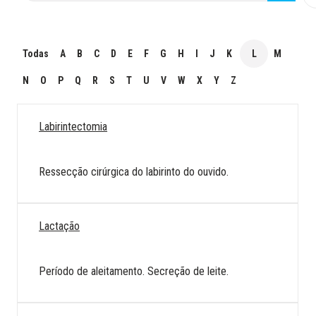
Todas
A
B
C
D
E
F
G
H
I
J
K
L
M
N
O
P
Q
R
S
T
U
V
W
X
Y
Z
Labirintectomia
Ressecção cirúrgica do labirinto do ouvido.
Lactação
Período de aleitamento. Secreção de leite.