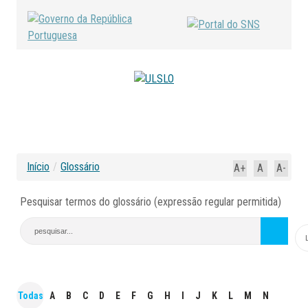
Início
/
Glossário
A+
A
A-
Pesquisar termos do glossário (expressão regular permitida)
Todas
A
B
C
D
E
F
G
H
I
J
K
L
M
N