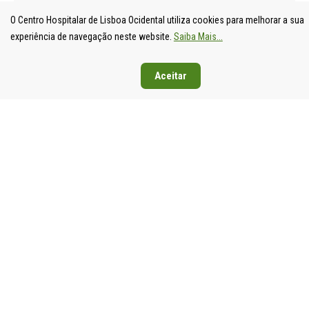
O Centro Hospitalar de Lisboa Ocidental utiliza cookies para melhorar a sua
experiência de navegação neste website.
Saiba Mais...
Aceitar
UNIDADE
HOSPITAL
HOSPITAL
HOSPIT
LOCAL DE
DE S.
DE SANTA
DE EGA
SAÚDE DE
FRANCISCO
CRUZ
MONIZ
LISBOA
XAVIER
Av. Prof.
Rua da
OCIDENTAL
Estrada do
Dr.
Junqueira
Estrada do
Forte do
Reinaldo
126,
Forte do
Alto do
dos
1349-01
Alto do
Duque,
Santos,
Lisboa
Duque,
1449-005
2790-134
Tel: 21
1449-005
Lisboa
Carnaxide
043 10 0
Lisboa
Tel: 21 043
Tel: 21
Fax: 21
Tel: 21 043
10 00
043 10 00
043 24 3
10 00
Fax: 21 043
Fax: 21
Fax: 21 043
15 89
418 80 95