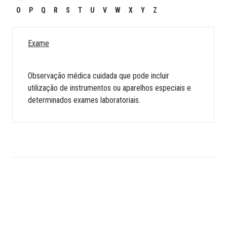
O
P
Q
R
S
T
U
V
W
X
Y
Z
Exame
Observação médica cuidada que pode incluir
utilização de instrumentos ou aparelhos especiais e
determinados exames laboratoriais.