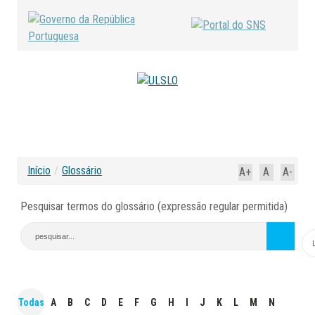
Início
/
Glossário
A+
A
A-
Pesquisar termos do glossário (expressão regular permitida)
Todas
A
B
C
D
E
F
G
H
I
J
K
L
M
N