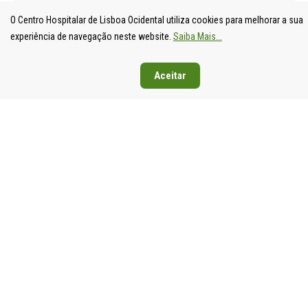
O Centro Hospitalar de Lisboa Ocidental utiliza cookies para melhorar a sua
experiência de navegação neste website.
Saiba Mais...
Aceitar
UNIDADE
HOSPITAL
HOSPITAL
HOSPIT
LOCAL DE
DE S.
DE SANTA
DE EGA
SAÚDE DE
FRANCISCO
CRUZ
MONIZ
LISBOA
XAVIER
Av. Prof.
Rua da
OCIDENTAL
Estrada do
Dr.
Junqueira
Estrada do
Forte do
Reinaldo
126,
Forte do
Alto do
dos
1349-01
Alto do
Duque,
Santos,
Lisboa
Duque,
1449-005
2790-134
Tel: 21
1449-005
Lisboa
Carnaxide
043 10 0
Lisboa
Tel: 21 043
Tel: 21
Fax: 21
Tel: 21 043
10 00
043 10 00
043 24 3
10 00
Fax: 21 043
Fax: 21
Fax: 21 043
15 89
418 80 95