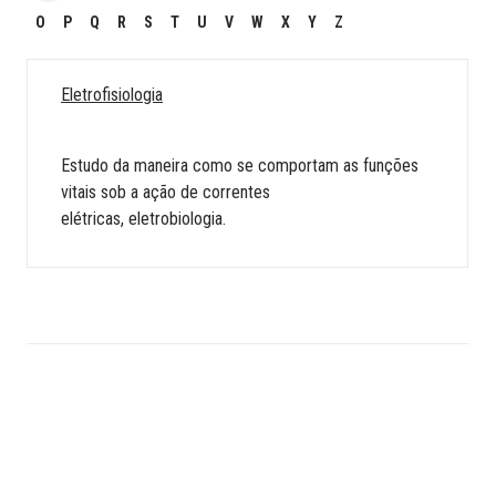
O
P
Q
R
S
T
U
V
W
X
Y
Z
Eletrofisiologia
Estudo da maneira como se comportam as funções
vitais sob a ação de correntes
elétricas, eletrobiologia.