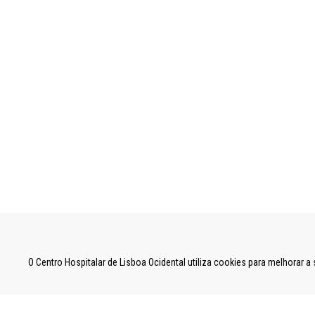
UNIDADE LOCAL DE SAÚDE DE LISBOA OCID
O Centro Hospitalar de Lisboa Ocidental utiliza cookies para melhorar 
Estrada do Forte do Alto do Duque,
1449-005 Lisboa