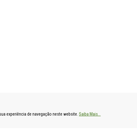
ENTAL
HOSPITAL DE S. FRANCISCO XAVIER
HOSPITAL DE
a sua experiência de navegação neste website.
Saiba Mais...
Estrada do Forte do Alto do Duque,
Av. Prof. Dr. R
1449-005 Lisboa
2790-134 Carn