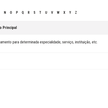
N
O
P
Q
R
S
T
U
V
W
X
Y
Z
o Principal
mento para determinada especialidade, serviço, instituição, etc.