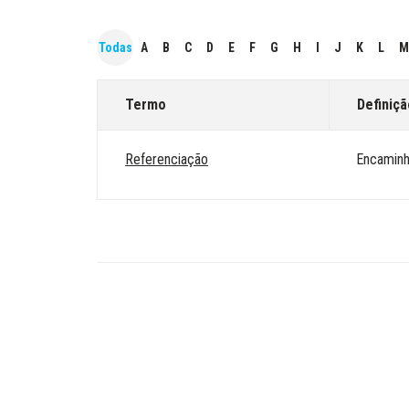
Todas
A
B
C
D
E
F
G
H
I
J
K
L
M
Termo
Definiçã
Referenciação
Encaminha