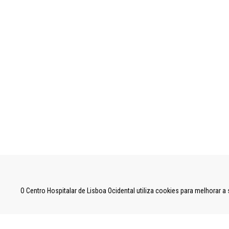
UNIDADE LOCAL DE SAÚDE DE LISBOA OCID
O Centro Hospitalar de Lisboa Ocidental utiliza cookies para melhorar 
Estrada do Forte do Alto do Duque,
1449-005 Lisboa