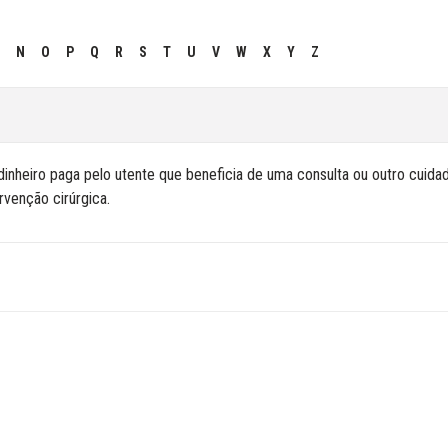
N
O
P
Q
R
S
T
U
V
W
X
Y
Z
inheiro paga pelo utente que beneficia de uma consulta ou outro cuid
rvenção cirúrgica.