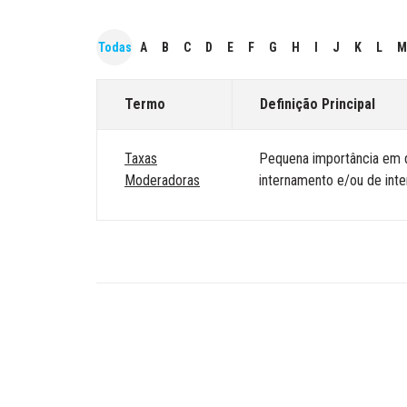
Todas
A
B
C
D
E
F
G
H
I
J
K
L
M
Termo
Definição Principal
Taxas
Pequena importância em d
Moderadoras
internamento e/ou de inte