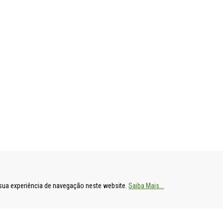
ENTAL
HOSPITAL DE S. FRANCISCO XAVIER
HOSPITAL DE
a sua experiência de navegação neste website.
Saiba Mais...
Estrada do Forte do Alto do Duque,
Av. Prof. Dr. R
1449-005 Lisboa
2790-134 Carn