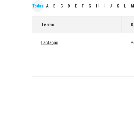
Todas
A
B
C
D
E
F
G
H
I
J
K
L
M
Termo
D
Lactação
P