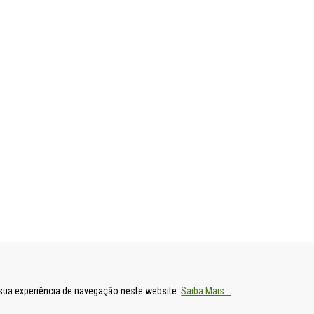
ENTAL
HOSPITAL DE S. FRANCISCO XAVIER
HOSPITAL DE
a sua experiência de navegação neste website.
Saiba Mais...