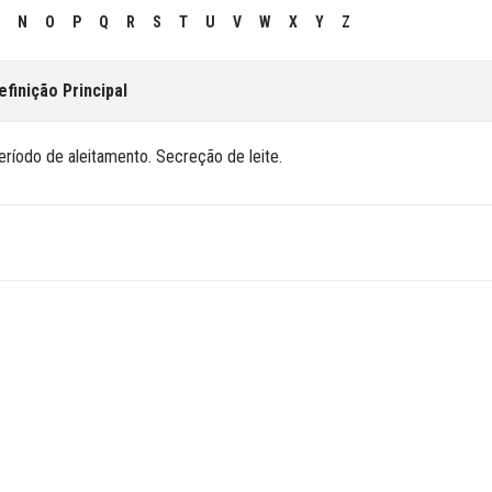
N
O
P
Q
R
S
T
U
V
W
X
Y
Z
efinição Principal
eríodo de aleitamento. Secreção de leite.