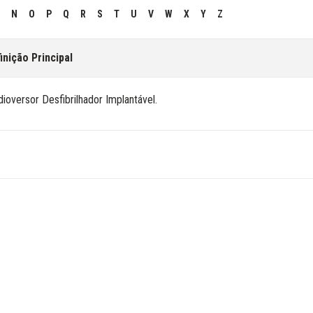
N
O
P
Q
R
S
T
U
V
W
X
Y
Z
inição Principal
dioversor Desfibrilhador Implantável.