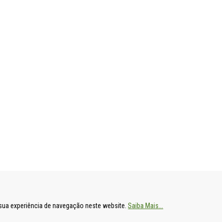
ENTAL
HOSPITAL DE S. FRANCISCO XAVIER
HOSPITAL DE
a sua experiência de navegação neste website.
Saiba Mais...