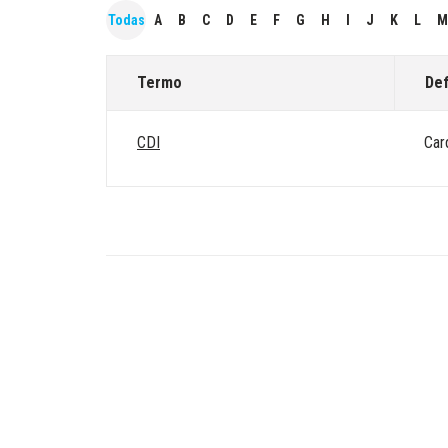
Todas
A
B
C
D
E
F
G
H
I
J
K
L
M
Termo
Def
CDI
Car