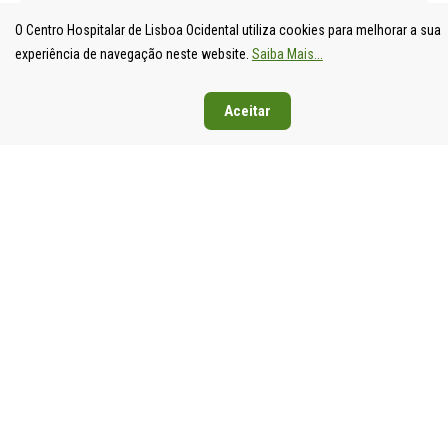
O Centro Hospitalar de Lisboa Ocidental utiliza cookies para melhorar a sua
experiência de navegação neste website.
Saiba Mais...
Aceitar
UNIDADE
HOSPITAL
HOSPITAL
HOSPIT
LOCAL DE
DE S.
DE SANTA
DE EGA
SAÚDE DE
FRANCISCO
CRUZ
MONIZ
LISBOA
XAVIER
Av. Prof.
Rua da
OCIDENTAL
Estrada do
Dr.
Junqueira
Estrada do
Forte do
Reinaldo
126,
Forte do
Alto do
dos
1349-01
Alto do
Duque,
Santos,
Lisboa
Duque,
1449-005
2790-134
Tel: 21
1449-005
Lisboa
Carnaxide
043 10 0
Lisboa
Tel: 21 043
Tel: 21
Fax: 21
Tel: 21 043
10 00
043 10 00
043 24 3
10 00
Fax: 21 043
Fax: 21
Fax: 21 043
15 89
418 80 95