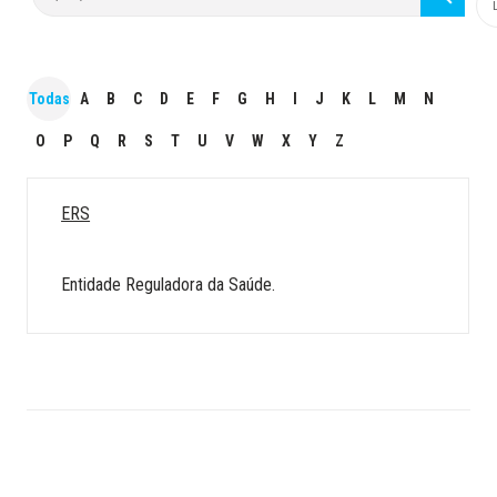
Todas
A
B
C
D
E
F
G
H
I
J
K
L
M
N
O
P
Q
R
S
T
U
V
W
X
Y
Z
ERS
Entidade Reguladora da Saúde.