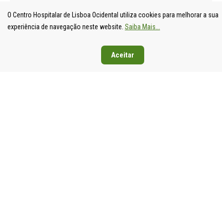
O Centro Hospitalar de Lisboa Ocidental utiliza cookies para melhorar a sua
experiência de navegação neste website.
Saiba Mais...
Aceitar
UNIDADE
HOSPITAL
HOSPITAL
HOSPIT
LOCAL DE
DE S.
DE SANTA
DE EGA
SAÚDE DE
FRANCISCO
CRUZ
MONIZ
LISBOA
XAVIER
Av. Prof.
Rua da
OCIDENTAL
Estrada do
Dr.
Junqueira
Estrada do
Forte do
Reinaldo
126,
Forte do
Alto do
dos
1349-01
Alto do
Duque,
Santos,
Lisboa
Duque,
1449-005
2790-134
Tel: 21
1449-005
Lisboa
Carnaxide
043 10 0
Lisboa
Tel: 21 043
Tel: 21
Fax: 21
Tel: 21 043
10 00
043 10 00
043 24 3
10 00
Fax: 21 043
Fax: 21
Fax: 21 043
15 89
418 80 95