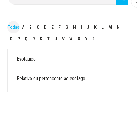
Todas
A
B
C
D
E
F
G
H
I
J
K
L
M
N
O
P
Q
R
S
T
U
V
W
X
Y
Z
Esofágico
Relativo ou pertencente ao esófago.