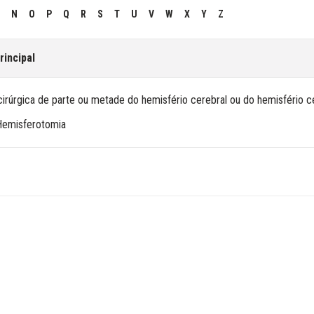
N
O
P
Q
R
S
T
U
V
W
X
Y
Z
rincipal
irúrgica de parte ou metade do hemisfério cerebral ou do hemisfério c
Hemisferotomia