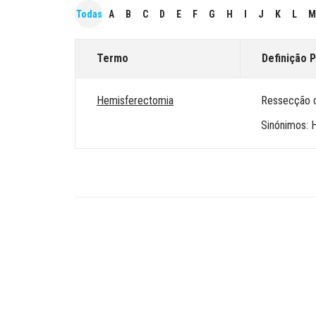
Todas
A
B
C
D
E
F
G
H
I
J
K
L
M
Termo
Definição P
Hemisferectomia
Ressecção c
Sinónimos: 