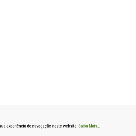
ENTAL
HOSPITAL DE S. FRANCISCO XAVIER
HOSPITAL DE
a sua experiência de navegação neste website.
Saiba Mais...