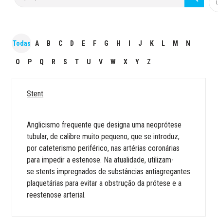
Todas
A
B
C
D
E
F
G
H
I
J
K
L
M
N
O
P
Q
R
S
T
U
V
W
X
Y
Z
Stent
Anglicismo frequente que designa uma neoprótese
tubular, de calibre muito pequeno, que se introduz,
por cateterismo periférico, nas artérias coronárias
para impedir a estenose. Na atualidade, utilizam-
se stents impregnados de substâncias antiagregantes
plaquetárias para evitar a obstrução da prótese e a
reestenose arterial.