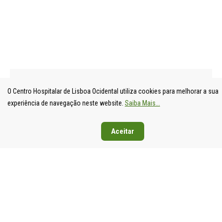
O Centro Hospitalar de Lisboa Ocidental utiliza cookies para melhorar a sua
experiência de navegação neste website.
Saiba Mais...
UNIDADE
HOSPITAL
HOSPITAL
HOSPIT
Aceitar
LOCAL DE
DE S.
DE SANTA
DE EGA
SAÚDE DE
FRANCISCO
CRUZ
MONIZ
LISBOA
XAVIER
Av. Prof.
Rua da
OCIDENTAL
Estrada do
Dr.
Junqueira
Estrada do
Forte do
Reinaldo
126,
Forte do
Alto do
dos
1349-01
Alto do
Duque,
Santos,
Lisboa