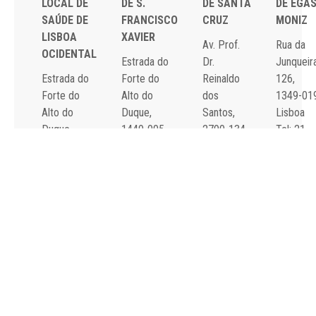
LOCAL DE
DE S.
DE SANTA
DE EGA
SAÚDE DE
FRANCISCO
CRUZ
MONIZ
LISBOA
XAVIER
Av. Prof.
Rua da
OCIDENTAL
Estrada do
Dr.
Junqueira
Estrada do
Forte do
Reinaldo
126,
Forte do
Alto do
dos
1349-01
Alto do
Duque,
Santos,
Lisboa
Duque,
1449-005
2790-134
Tel: 21
1449-005
Lisboa
Carnaxide
043 10 0
Lisboa
Tel: 21 043
Tel: 21
Fax: 21
Tel: 21 043
10 00
043 10 00
043 24 3
10 00
Fax: 21 043
Fax: 21
Fax: 21 043
15 89
418 80 95
15 89
2024 Todos os
Declaração de
direitos reservados.
Acessibilidade e
Desenvolvido por
All is
Usabilidade