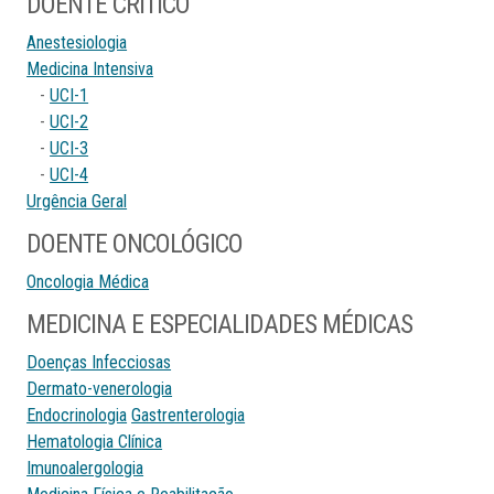
DOENTE CRÍTICO
Anestesiologia
Medicina Intensiva
-
UCI-1
-
UCI-2
-
UCI-3
-
UCI-4
Urgência Geral
DOENTE ONCOLÓGICO
Oncologia Médica
MEDICINA E ESPECIALIDADES MÉDICAS
Doenças Infecciosas
Dermato-venerologia
Endocrinologia
Gastrenterologia
Hematologia Clínica
Imunoalergologia